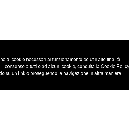
ono di cookie necessari al funzionamento ed utili alle finalità
 il consenso a tutti o ad alcuni cookie, consulta la Cookie Policy
o su un link o proseguendo la navigazione in altra maniera,
Cerca in archivio
Edizioni
Chi
Inventario
Enti
Per