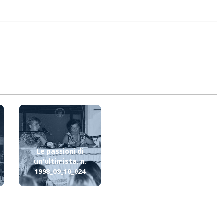
Le passioni di
un'ultimista, n.
1998_09_10_024