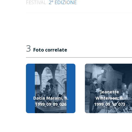
FESTIVAL
2° EDIZIONE
3
Foto correlate
Jeanette
Dacia Maraini, n.
Winterson, n.
1999_09_09_026
1999_09_10_073