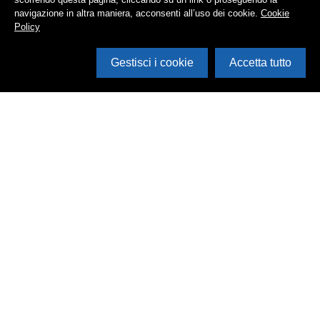
navigazione in altra maniera, acconsenti all’uso dei cookie.
Cookie
Policy
Gestisci i cookie
Accetta tutto
Cerca in archivio
Inventario
Documenti
Foto
Audio
Video
Edizioni
Enti