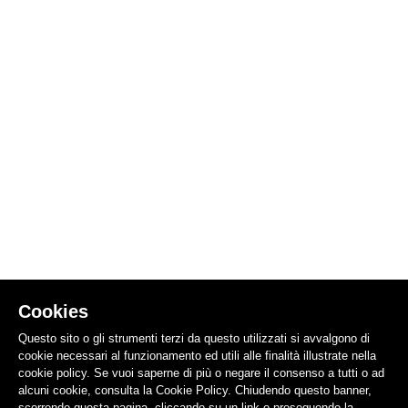
Cookies
Questo sito o gli strumenti terzi da questo utilizzati si avvalgono di
cookie necessari al funzionamento ed utili alle finalità illustrate nella
cookie policy. Se vuoi saperne di più o negare il consenso a tutti o ad
alcuni cookie, consulta la Cookie Policy. Chiudendo questo banner,
scorrendo questa pagina, cliccando su un link o proseguendo la