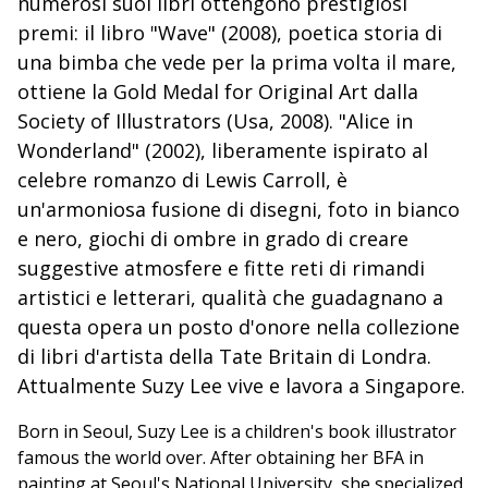
numerosi suoi libri ottengono prestigiosi
premi: il libro "Wave" (2008), poetica storia di
una bimba che vede per la prima volta il mare,
ottiene la Gold Medal for Original Art dalla
Society of Illustrators (Usa, 2008). "Alice in
Wonderland" (2002), liberamente ispirato al
celebre romanzo di Lewis Carroll, è
un'armoniosa fusione di disegni, foto in bianco
e nero, giochi di ombre in grado di creare
suggestive atmosfere e fitte reti di rimandi
artistici e letterari, qualità che guadagnano a
questa opera un posto d'onore nella collezione
di libri d'artista della Tate Britain di Londra.
Attualmente Suzy Lee vive e lavora a Singapore.
Born in Seoul, Suzy Lee is a children's book illustrator
famous the world over. After obtaining her BFA in
painting at Seoul's National University, she specialized