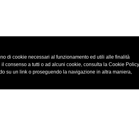
ono di cookie necessari al funzionamento ed utili alle finalità
 il consenso a tutti o ad alcuni cookie, consulta la Cookie Policy
o su un link o proseguendo la navigazione in altra maniera,
Cerca in archivio
Edizioni
Chi
Inventario
Enti
Per
Documenti
Persone
Ne