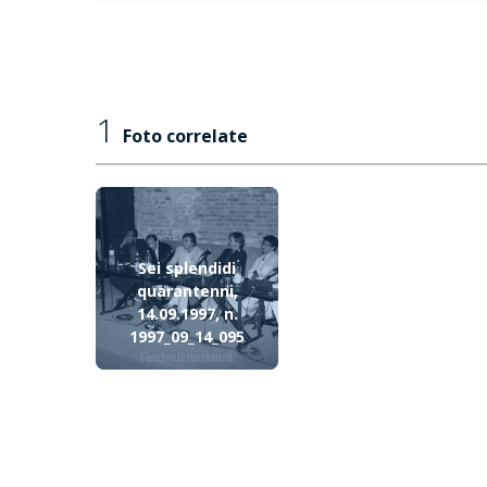
1
Foto correlate
Sei splendidi
quarantenni,
14.09.1997, n.
1997_09_14_095