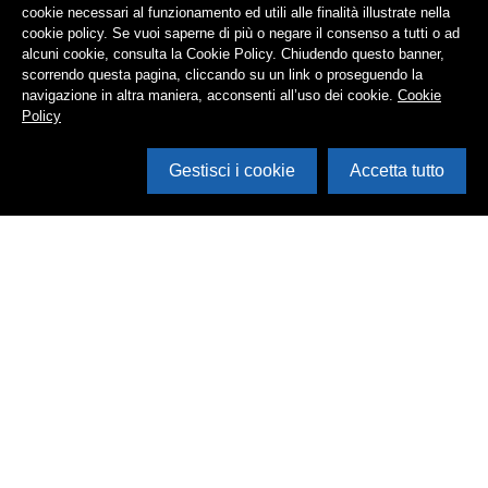
cookie necessari al funzionamento ed utili alle finalità illustrate nella
cookie policy. Se vuoi saperne di più o negare il consenso a tutti o ad
alcuni cookie, consulta la Cookie Policy. Chiudendo questo banner,
scorrendo questa pagina, cliccando su un link o proseguendo la
navigazione in altra maniera, acconsenti all’uso dei cookie.
Cookie
Policy
Gestisci i cookie
Accetta tutto
Cerca in archivio
Inventario
Documenti
Foto
Audio
Video