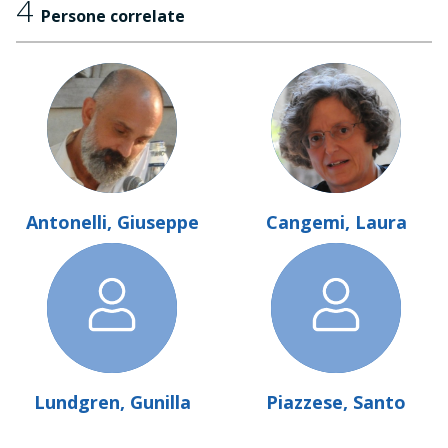
4
Persone correlate
Antonelli, Giuseppe
Cangemi, Laura
Lundgren, Gunilla
Piazzese, Santo