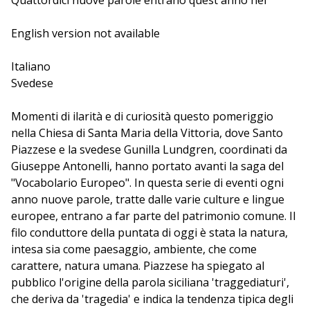
Quattordici nuove parole entrano quest'anno nel
Vocabolario Europeo. Avviato in occasione di
Festivaletteratura 2008, il Vocabolario punta a
English version not available
raccogliere come patrimonio da condividere la pluralità
di voci che innervano e mettono in relazione le culture
Italiano
e le lingue europee: voci intese come parole e nel
Svedese
contempo come scrittori, chiamati qui a scegliere le
parole e a spiegarne i significati, attraverso il loro
Momenti di ilarità e di curiosità questo pomeriggio
personale rapporto con ciascuna di esse. Cura la
nella Chiesa di Santa Maria della Vittoria, dove Santo
redazione del vocabolario Giuseppe Antonelli, storico
Piazzese e la svedese Gunilla Lundgren, coordinati da
della lingua.
Giuseppe Antonelli, hanno portato avanti la saga del
"Vocabolario Europeo". In questa serie di eventi ogni
anno nuove parole, tratte dalle varie culture e lingue
europee, entrano a far parte del patrimonio comune. Il
filo conduttore della puntata di oggi è stata la natura,
intesa sia come paesaggio, ambiente, che come
carattere, natura umana. Piazzese ha spiegato al
pubblico l'origine della parola siciliana 'traggediaturi',
che deriva da 'tragedia' e indica la tendenza tipica degli