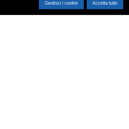
Gestisci i cookie
Accetta tutto
Cerca in archivio
Inventario
Documenti
Foto
Audio
Video
Edizioni
Enti
Persone
Temi
Rassegne