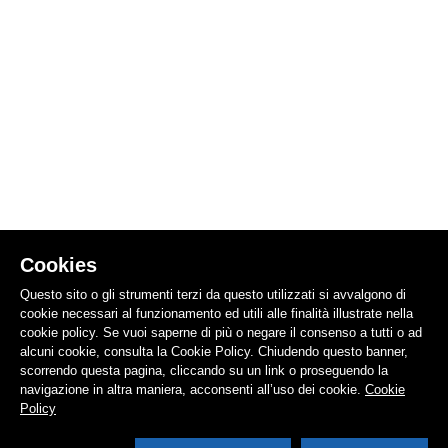
Cookies
Questo sito o gli strumenti terzi da questo utilizzati si avvalgono di
cookie necessari al funzionamento ed utili alle finalità illustrate nella
cookie policy. Se vuoi saperne di più o negare il consenso a tutti o ad
alcuni cookie, consulta la Cookie Policy. Chiudendo questo banner,
scorrendo questa pagina, cliccando su un link o proseguendo la
navigazione in altra maniera, acconsenti all’uso dei cookie.
Cookie
Policy