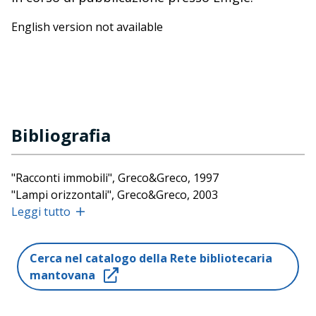
English version not available
Bibliografia
"Racconti immobili", Greco&Greco, 1997
"Lampi orizzontali", Greco&Greco, 2003
"Diagnostica per immagini delle malattie del fegato e
Leggi tutto
delle vie biliari", con Olivetti Lucio, Elsevier, 2005
"Il primo congresso del sindacato dei profeti viventi",
Cerca nel catalogo della Rete bibliotecaria
Effigie, 2008
mantovana