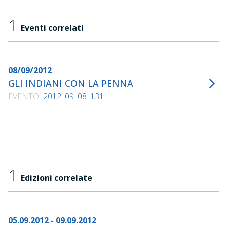
Taylor, a cura di Antonella Riem Natale, Forum, 2002
"Sand Creek", Biblioteca dell'immagine, 2005
1
Eventi correlati
"Un canto dal vento che si leva. Poesie scelte 1970 -
1991", Edizioni La Collina, 2009
"I testi del lupo", Nottetempo, 2009
08/09/2012
GLI INDIANI CON LA PENNA
EVENTO
2012_09_08_131
1
Edizioni correlate
05.09.2012 - 09.09.2012