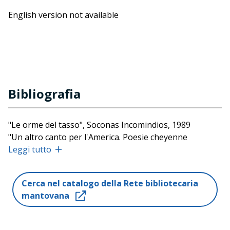
English version not available
Bibliografia
"Le orme del tasso", Soconas Incomindios, 1989
"Un altro canto per l'America. Poesie cheyenne
contemporanee", Edizioni dell'arco, 1992
Leggi tutto
"Tra il buio e la luce. I dialoghi e la terra di un poeta
cheyenne", Selene, 1993
Cerca nel catalogo della Rete bibliotecaria
"Un moto di improvvisa solitudine", Selene, 1998
mantovana
"Canto di rivoluzione", Selene, 1998 (2000)
"Traduzioni in un giorno di vento", La Rosa, 2001
"Parole dall'orlo del mondo", con Memchoubi e Apirana