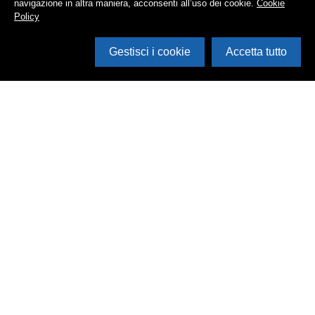
navigazione in altra maniera, acconsenti all’uso dei cookie.
Cookie
Policy
Gestisci i cookie
Accetta tutto
Cerca in archivio
Inventario
Documenti
Foto
Audio
Video
Edizioni
Enti