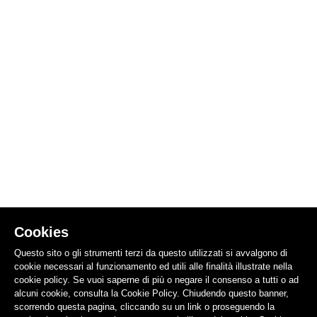
Cookies
Questo sito o gli strumenti terzi da questo utilizzati si avvalgono di
cookie necessari al funzionamento ed utili alle finalità illustrate nella
cookie policy. Se vuoi saperne di più o negare il consenso a tutti o ad
alcuni cookie, consulta la Cookie Policy. Chiudendo questo banner,
scorrendo questa pagina, cliccando su un link o proseguendo la