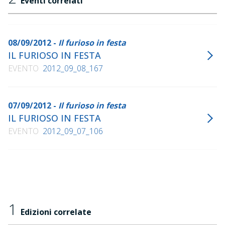
Eventi correlati
fluviale dell'Adige a Trento", a cura di Emanuela Schir,
Nicolodi, 2006
"Progettare lo spazio e il movimento. Scritti scelti di
arte, architettura e paesaggio", Gangemi, 2009
08/09/2012 -
Il furioso in festa
IL FURIOSO IN FESTA
EVENTO
2012_09_08_167
07/09/2012 -
Il furioso in festa
IL FURIOSO IN FESTA
EVENTO
2012_09_07_106
1
Edizioni correlate