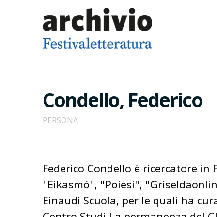
Condello, Federico
PERSONA
Federico Condello è ricercatore in F
"Eikasmó", "Poiesi", "Griseldaonlin
Einaudi Scuola, per le quali ha cur
Centro Studi La permanenza del Cla