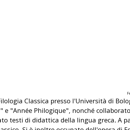
F
ilologia Classica presso l'Università di Bolo
" e "Année Philogique", nonché collaboratore
ato testi di didattica della lingua greca. A
ssico. Si è inoltre occupato dell'opera di