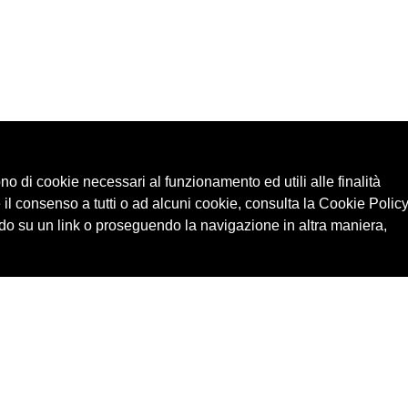
ono di cookie necessari al funzionamento ed utili alle finalità
 il consenso a tutti o ad alcuni cookie, consulta la Cookie Policy
o su un link o proseguendo la navigazione in altra maniera,
Cerca in archivio
Edizioni
Chi
Inventario
Enti
Per
Documenti
Persone
Ne