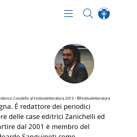
ederico Condello al Festivaletteratura 2013 - ©Festivaletteratura
gna. È redattore dei periodici
 delle case editrici Zanichelli ed
 partire dal 2001 è membro del
 Edoardo Sanguineti come