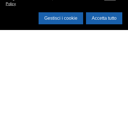
Policy
Gestisci i cookie
Accetta tutto
Cerca in archivio
Inventario
Documenti
Foto
Audio
Video
Edizioni
Enti
Persone