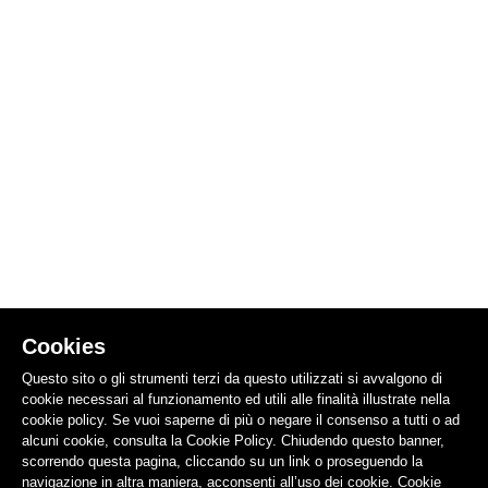
Cookies
Questo sito o gli strumenti terzi da questo utilizzati si avvalgono di
cookie necessari al funzionamento ed utili alle finalità illustrate nella
cookie policy. Se vuoi saperne di più o negare il consenso a tutti o ad
alcuni cookie, consulta la Cookie Policy. Chiudendo questo banner,
scorrendo questa pagina, cliccando su un link o proseguendo la
navigazione in altra maniera, acconsenti all’uso dei cookie.
Cookie