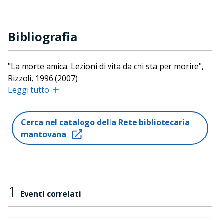
Bibliografia
"La morte amica. Lezioni di vita da chi sta per morire",
Rizzoli, 1996 (2007)
"Il passaggio luminoso", con Jean-Yves Leloup, Rizzoli,
Leggi tutto
1998
"La dolce morte", Sonzogno, 2002 (Mondolibri, 2002)
Cerca nel catalogo della Rete bibliotecaria
"Morire a occhi aperti", in collaborazione con Nadège
mantovana
Amar, Lindau, 2006 (2014)
"Il calore del cuore impedisce al corpo di invecchiare",
Rizzoli, 2008
"Prendersi cura degli altri. Pazienti, medici, infermieri e
la sfida della malattia", Lindau, 2008
1
Eventi correlati