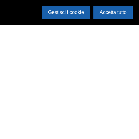
Gestisci i cookie
Accetta tutto
Cerca in archivio
Inventario
Documenti
Foto
Audio
Video
Edizioni
Enti
Persone
Temi