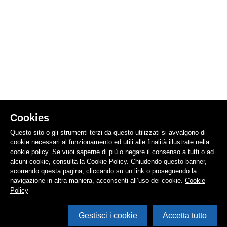
Cookies
Questo sito o gli strumenti terzi da questo utilizzati si avvalgono di
cookie necessari al funzionamento ed utili alle finalità illustrate nella
cookie policy. Se vuoi saperne di più o negare il consenso a tutti o ad
alcuni cookie, consulta la Cookie Policy. Chiudendo questo banner,
scorrendo questa pagina, cliccando su un link o proseguendo la
navigazione in altra maniera, acconsenti all’uso dei cookie.
Cookie
Policy
Gestisci i cookie
Accetta tutto