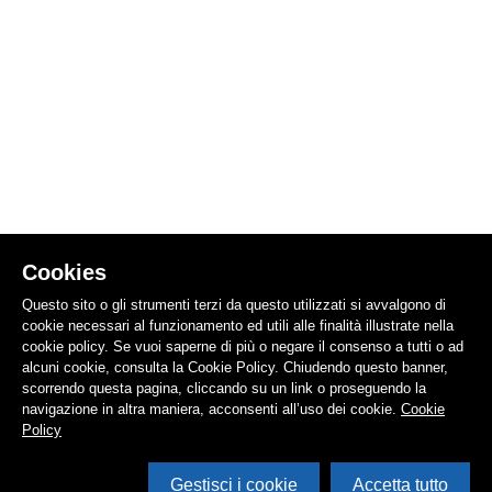
Cookies
Questo sito o gli strumenti terzi da questo utilizzati si avvalgono di
cookie necessari al funzionamento ed utili alle finalità illustrate nella
cookie policy. Se vuoi saperne di più o negare il consenso a tutti o ad
alcuni cookie, consulta la Cookie Policy. Chiudendo questo banner,
scorrendo questa pagina, cliccando su un link o proseguendo la
navigazione in altra maniera, acconsenti all’uso dei cookie.
Cookie
Policy
Gestisci i cookie
Accetta tutto