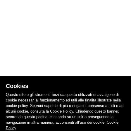
Cookies
Questo sito o gli strumenti terzi da questo utilizzati si avvalgono di
cookie necessari al funzionamento ed utili alle finalità illustrate nella
cookie policy. Se vuoi saperne di più o negare il consenso a tutti o ad
alcuni cookie, consulta la Cookie Policy. Chiudendo questo banner,
scorrendo questa pagina, cliccando su un link o proseguendo la
navigazione in altra maniera, acconsenti all’uso dei cookie.
Cookie
Policy