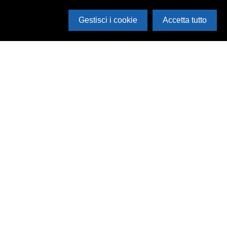
Gestisci i cookie
Accetta tutto
Cerca in archivio
Inventario
Documenti
Foto
Audio
Video
Edizioni
Enti
Persone
Temi