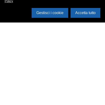
Policy
Gestisci i cookie
Accetta tutto
Cerca in archivio
Inventario
Documenti
Foto
Audio
Video
Edizioni
Enti
Persone