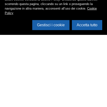
scorrendo questa pagina, cliccando su un link o proseguendo la
navigazione in altra maniera, acconsenti all’uso dei cookie.
Cookie
Policy
Gestisci i cookie
Accetta tutto
Cerca in archivio
Inventario
Documenti
Foto
Audio
Video
Edizioni