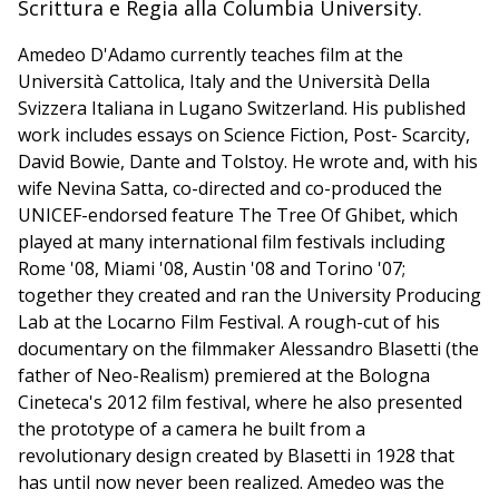
Scrittura e Regia alla Columbia University.
Amedeo D'Adamo currently teaches film at the
Università Cattolica, Italy and the Università Della
Svizzera Italiana in Lugano Switzerland. His published
work includes essays on Science Fiction, Post- Scarcity,
David Bowie, Dante and Tolstoy. He wrote and, with his
wife Nevina Satta, co-directed and co-produced the
UNICEF-endorsed feature The Tree Of Ghibet, which
played at many international film festivals including
Rome '08, Miami '08, Austin '08 and Torino '07;
together they created and ran the University Producing
Lab at the Locarno Film Festival. A rough-cut of his
documentary on the filmmaker Alessandro Blasetti (the
father of Neo-Realism) premiered at the Bologna
Cineteca's 2012 film festival, where he also presented
the prototype of a camera he built from a
revolutionary design created by Blasetti in 1928 that
has until now never been realized. Amedeo was the