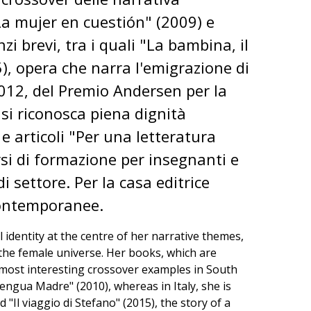
La mujer en cuestión" (2009) e
i brevi, tra i quali "La bambina, il
5), opera che narra l'emigrazione di
2012, del Premio Andersen per la
 si riconosca piena dignità
 e articoli "Per una letteratura
rsi di formazione per insegnanti e
di settore. Per la casa editrice
 contemporanee.
 identity at the centre of her narrative themes,
 the female universe. Her books, which are
 most interesting crossover examples in South
engua Madre" (2010), whereas in Italy, she is
 "Il viaggio di Stefano" (2015), the story of a