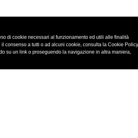
ono di cookie necessari al funzionamento ed utili alle finalità
 il consenso a tutti o ad alcuni cookie, consulta la Cookie Policy
o su un link o proseguendo la navigazione in altra maniera,
Cerca in archivio
Edizioni
Chi
Inventario
Enti
Per
Documenti
Persone
Ne
Foto
Temi
Audio
Rassegne
Video
Luoghi