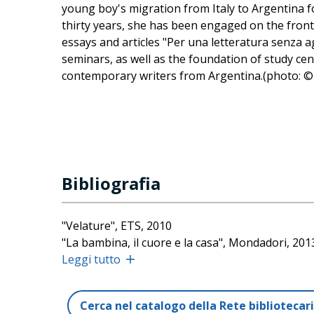
young boy's migration from Italy to Argentina f
thirty years, she has been engaged on the front li
essays and articles "Per una letteratura senza a
seminars, as well as the foundation of study ce
contemporary writers from Argentina.(photo: 
Bibliografia
"Velature", ETS, 2010
"La bambina, il cuore e la casa", Mondadori, 201
"Il paese di Juan", Mondadori, 2014
Leggi tutto
"Per una letteratura senza aggettivi", Equilibri E
"Il viaggio di Stefano", Mondadori, 2015
Cerca nel catalogo della Rete biblioteca