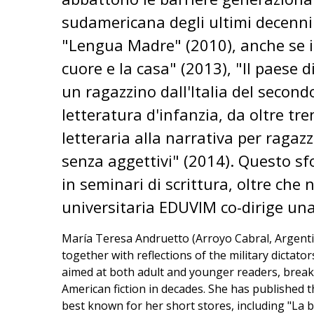
sudamericana degli ultimi decenni
"Lengua Madre" (2010), anche se in 
cuore e la casa" (2013), "Il paese d
un ragazzino dall'Italia del second
letteratura d'infanzia, da oltre tr
letteraria alla narrativa per ragazz
senza aggettivi" (2014). Questo sf
in seminari di scrittura, oltre che n
universitaria EDUVIM co-dirige una
María Teresa Andruetto (Arroyo Cabral, Argentina
together with reflections of the military dictat
aimed at both adult and younger readers, break
American fiction in decades. She has published t
best known for her short stores, including "La bam