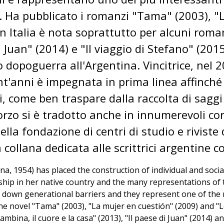
. Ha pubblicato i romanzi "Tama" (2003), "
Italia è nota soprattutto per alcuni romanz
i Juan" (2014) e "Il viaggio di Stefano" (201
o dopoguerra all'Argentina. Vincitrice, nel 
ent'anni è impegnata in prima linea affinché
i, come ben traspare dalla raccolta di saggi
orzo si è tradotto anche in innumerevoli co
ella fondazione di centri di studio e riviste 
 collana dedicata alle scrittrici argentine
, 1954) has placed the construction of individual and social
orship in her native country and the many representations of
 down generational barriers and they represent one of the
he novel "Tama" (2003), "La mujer en cuestión" (2009) and "L
bina, il cuore e la casa" (2013), "Il paese di Juan" (2014) and