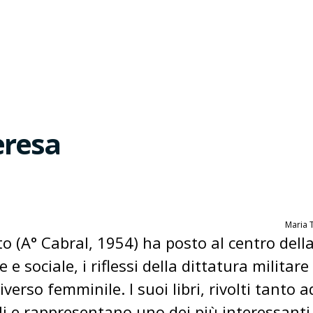
eresa
Maria T
 (A° Cabral, 1954) ha posto al centro dell
 e sociale, i riflessi della dittatura militar
verso femminile. I suoi libri, rivolti tanto a
i e rappresentano uno dei più interessanti 