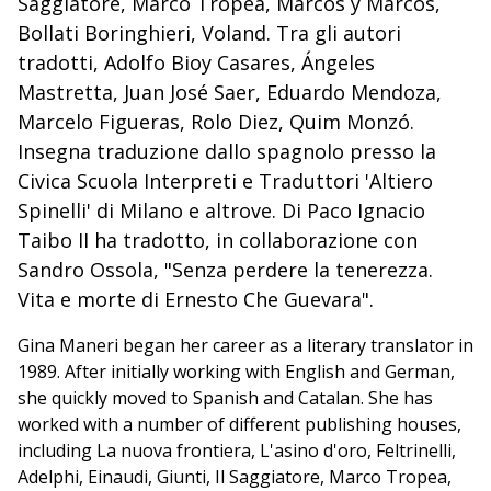
Saggiatore, Marco Tropea, Marcos y Marcos,
Bollati Boringhieri, Voland. Tra gli autori
tradotti, Adolfo Bioy Casares, Ángeles
Mastretta, Juan José Saer, Eduardo Mendoza,
Marcelo Figueras, Rolo Diez, Quim Monzó.
Insegna traduzione dallo spagnolo presso la
Civica Scuola Interpreti e Traduttori 'Altiero
Spinelli' di Milano e altrove. Di Paco Ignacio
Taibo II ha tradotto, in collaborazione con
Sandro Ossola, "Senza perdere la tenerezza.
Vita e morte di Ernesto Che Guevara".
Gina Maneri began her career as a literary translator in
1989. After initially working with English and German,
she quickly moved to Spanish and Catalan. She has
worked with a number of different publishing houses,
including La nuova frontiera, L'asino d'oro, Feltrinelli,
Adelphi, Einaudi, Giunti, Il Saggiatore, Marco Tropea,