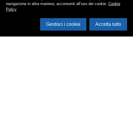
navigazione in altra maniera, acconsenti all’uso dei cookie.
Cookie
Policy
Gestisci i cookie
Accetta tutto
Cerca in archivio
Inventario
Documenti
Foto
Audio
Video
Edizioni
Enti