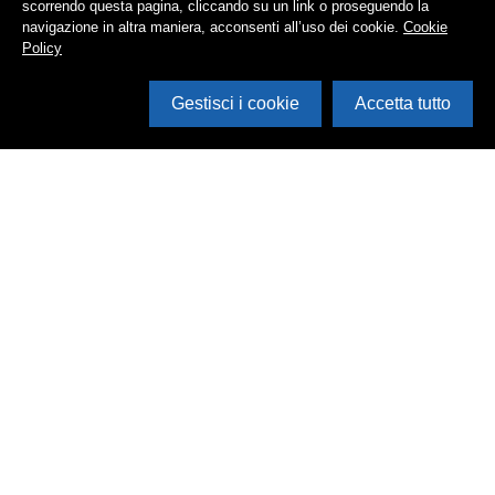
scorrendo questa pagina, cliccando su un link o proseguendo la
navigazione in altra maniera, acconsenti all’uso dei cookie.
Cookie
Policy
Gestisci i cookie
Accetta tutto
Cerca in archivio
Inventario
Documenti
Foto
Audio
Video
Edizioni