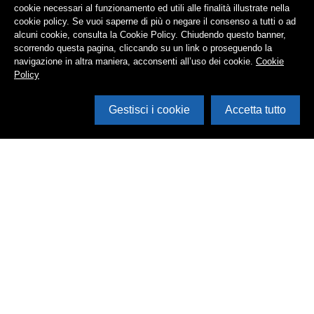
cookie necessari al funzionamento ed utili alle finalità illustrate nella
cookie policy. Se vuoi saperne di più o negare il consenso a tutti o ad
alcuni cookie, consulta la Cookie Policy. Chiudendo questo banner,
scorrendo questa pagina, cliccando su un link o proseguendo la
navigazione in altra maniera, acconsenti all’uso dei cookie.
Cookie
Policy
Gestisci i cookie
Accetta tutto
Cerca in archivio
Inventario
Documenti
Foto
Audio
Video