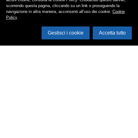
scorrendo questa pagina, cliccando su un link o proseguendo la
navigazione in altra maniera, acconsenti all’uso dei cookie.
Cookie
Policy
Gestisci i cookie
Accetta tutto
Cerca in archivio
Inventario
Documenti
Foto
Audio
Video
Edizioni