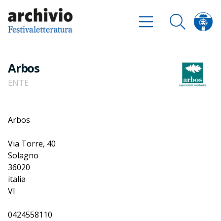
Arbos
ENTE
Arbos
Via Torre, 40
Solagno
36020
italia
VI
0424558110