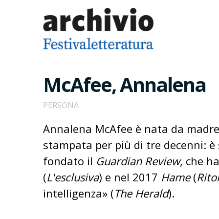
McAfee, Annalena
PERSONA
Annalena McAfee è nata da madre s
stampata per più di tre decenni: è 
fondato il
Guardian Review
, che h
(
L'esclusiva
) e nel 2017
Hame
(
Rito
intelligenza» (
The Herald
).