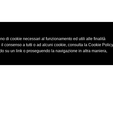
ono di cookie necessari al funzionamento ed utili alle finalità
 il consenso a tutti o ad alcuni cookie, consulta la Cookie Policy
o su un link o proseguendo la navigazione in altra maniera,
Cerca in archivio
Edizioni
Chi
Inventario
Enti
Per
Documenti
Persone
Ne
Foto
Temi
Audio
Rassegne