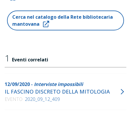
2005
Il bugiardo
, Baldini Castoldi Dalai, 2006 (2008)
Cerca nel catalogo della Rete bibliotecaria
Mythos
, Salani, 2018
mantovana
Eroi
, Salani, 2019
1
Eventi correlati
12/09/2020 -
Interviste impossibili
IL FASCINO DISCRETO DELLA MITOLOGIA
EVENTO
2020_09_12_409