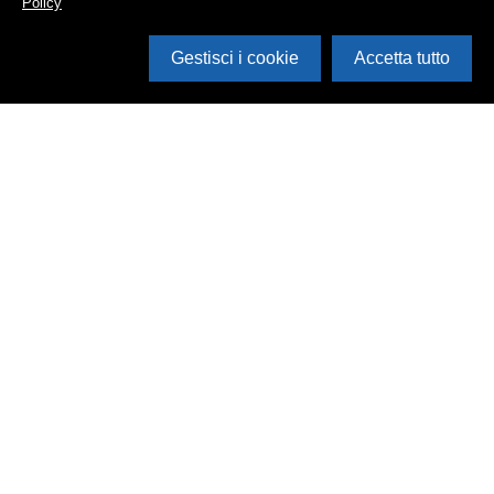
Policy
Gestisci i cookie
Accetta tutto
Cerca in archivio
Inventario
Documenti
Foto
Audio
Video
Edizioni
Enti
Persone