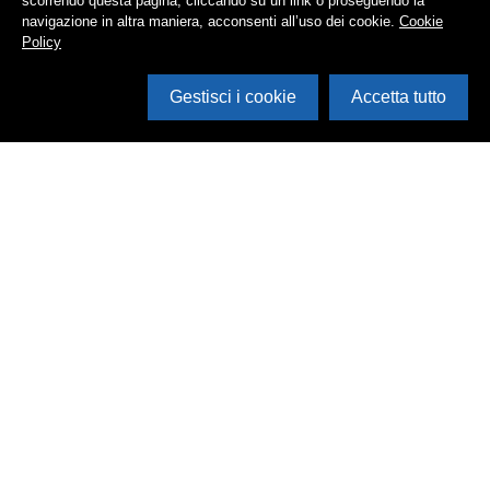
scorrendo questa pagina, cliccando su un link o proseguendo la
navigazione in altra maniera, acconsenti all’uso dei cookie.
Cookie
Policy
Gestisci i cookie
Accetta tutto
Cerca in archivio
Inventario
Documenti
Foto
Audio
Video
Edizioni
Enti