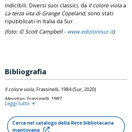
indicibili. Diversi suoi classici, da
Il colore viola
a
La terza vita di Grange Copeland
, sono stati
ripubblicati in Italia da Sur.
(foto: © Scott Campbell -
www.edizionisur.it
)
Bibliografia
Il colore viola
, Frassinelli, 1984 (Sur, 2020)
Meridian
, Frassinelli, 1987
Leggi tutto
Non puoi tenere sottomessa una donna in gamba
,
Sperling & Kupfer, 1988
Cerca nel catalogo della Rete bibliotecaria
La terza vita di Grange Copeland
, Frassinelli, 1989
mantovana