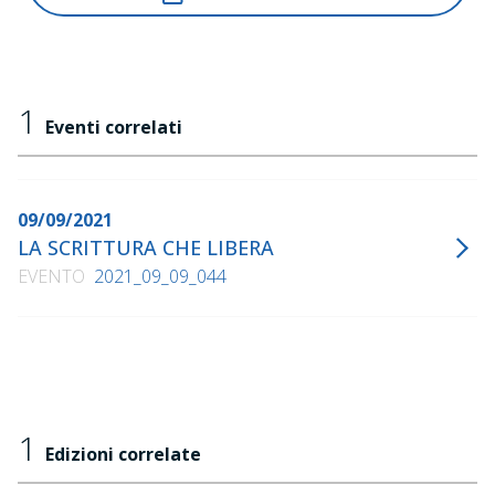
Il tempio del mio spirito
, Rizzoli, 1991
Possedere il segreto della gioia
, Rizzoli, 1993
Nella luce del sorriso di mio padre
, Rizzoli, 2000
1
Non restare muti
, Nottetempo, 2011
Eventi correlati
09/09/2021
LA SCRITTURA CHE LIBERA
EVENTO
2021_09_09_044
1
Edizioni correlate