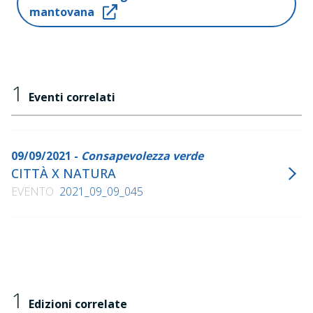
mantovana
Terra 2.0. Guida per cittadini ecosostenibili,
Città
Nuova, 2014
Biodivercity. Città aperte, creative e sostenibili che
cambiano il mondo,
Giunti-Slow Food, 2019
1
Eventi correlati
09/09/2021 -
Consapevolezza verde
CITTÀ X NATURA
EVENTO
2021_09_09_045
1
Edizioni correlate