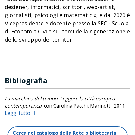
designer, informatici, scrittori, web-artist,
giornalisti, psicologi e matematici», e dal 2020 è
Vicepresidente e docente presso la SEC - Scuola
di Economia Civile sui temi della rigenerazione e
dello sviluppo dei territori.
Bibliografia
La macchina del tempo. Leggere la città europea
contemporanea,
con Carolina Pacchi,
Marinotti, 2011
Leggi tutto
Amor loci. Suolo, ambiente, cultura civile,
con Paolo
Pileri, Raffaello Cortina, 2012
Casa. Piccolo alfabeto dell'abitare,
Città Nuova, 2013
Cerca nel catalogo della Rete bibliotecaria