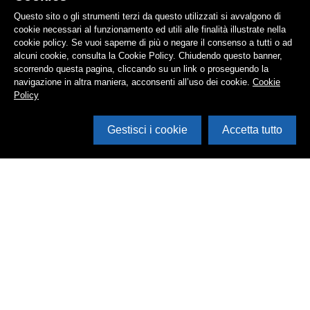
Questo sito o gli strumenti terzi da questo utilizzati si avvalgono di
cookie necessari al funzionamento ed utili alle finalità illustrate nella
cookie policy. Se vuoi saperne di più o negare il consenso a tutti o ad
alcuni cookie, consulta la Cookie Policy. Chiudendo questo banner,
scorrendo questa pagina, cliccando su un link o proseguendo la
navigazione in altra maniera, acconsenti all’uso dei cookie.
Cookie
Policy
Gestisci i cookie
Accetta tutto
Cerca in archivio
Inventario
Documenti
Foto