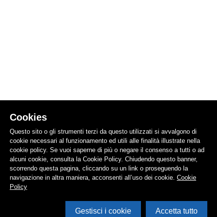
Cookies
Questo sito o gli strumenti terzi da questo utilizzati si avvalgono di
cookie necessari al funzionamento ed utili alle finalità illustrate nella
cookie policy. Se vuoi saperne di più o negare il consenso a tutti o ad
alcuni cookie, consulta la Cookie Policy. Chiudendo questo banner,
scorrendo questa pagina, cliccando su un link o proseguendo la
navigazione in altra maniera, acconsenti all’uso dei cookie.
Cookie
Policy
Gestisci i cookie
Accetta tutto