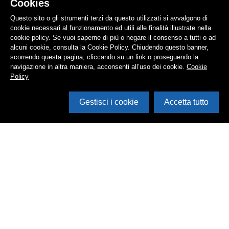
Cookies
Questo sito o gli strumenti terzi da questo utilizzati si avvalgono di
cookie necessari al funzionamento ed utili alle finalità illustrate nella
cookie policy. Se vuoi saperne di più o negare il consenso a tutti o ad
alcuni cookie, consulta la Cookie Policy. Chiudendo questo banner,
scorrendo questa pagina, cliccando su un link o proseguendo la
navigazione in altra maniera, acconsenti all’uso dei cookie.
Cookie
Policy
Gestisci i cookie
Accetta tutto
Cerca in archivio
Inventario
Documenti
Foto