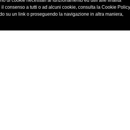
ono di cookie necessari al funzionamento ed utili alle finalità
 il consenso a tutti o ad alcuni cookie, consulta la Cookie Policy
o su un link o proseguendo la navigazione in altra maniera,
Cerca in archivio
Edizioni
Chi
Inventario
Enti
Per
Documenti
Persone
Ne
Foto
Temi
Audio
Rassegne
Video
Luoghi