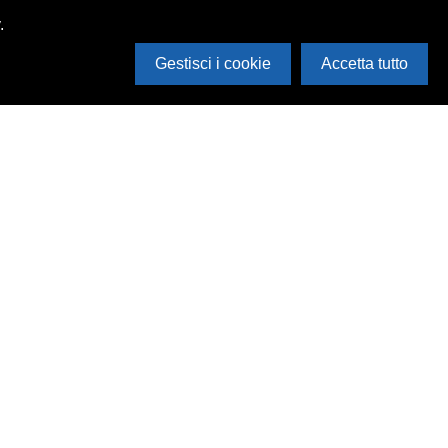
.
Gestisci i cookie
Accetta tutto
 siamo
Via Accademia 47
46100 Mantova
corsi tematici
T. +39 0376 223989
ws
F. +39 0376 367047
P. IVA 01806050207
archivio@festivaletteratura.it
Cookie Policy
|
Privacy Policy
Powered by
Archiui