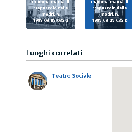
mamma mamà. Il
mamma mamà. Il
crepuscolo delle
crepuscolo delle
madri, n.
madri, n.
1999_09_09_035_a
1999_09_09_035_b
Luoghi correlati
Teatro Sociale