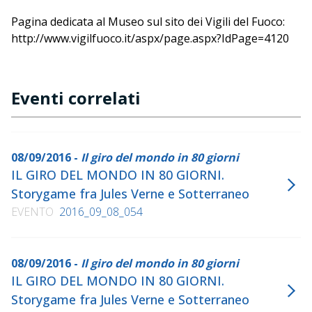
Nazionale. Grazie all'insediamento della Galleria si è
recuperato uno spazio in precedenza semi
Pagina dedicata al Museo sul sito dei Vigili del Fuoco:
abbandonato.
http://www.vigilfuoco.it/aspx/page.aspx?IdPage=4120
English version not available
Eventi correlati
08/09/2016 -
Il giro del mondo in 80 giorni
IL GIRO DEL MONDO IN 80 GIORNI.
Storygame fra Jules Verne e Sotterraneo
EVENTO
2016_09_08_054
08/09/2016 -
Il giro del mondo in 80 giorni
IL GIRO DEL MONDO IN 80 GIORNI.
Storygame fra Jules Verne e Sotterraneo