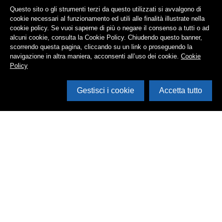
Questo sito o gli strumenti terzi da questo utilizzati si avvalgono di
cookie necessari al funzionamento ed utili alle finalità illustrate nella
cookie policy. Se vuoi saperne di più o negare il consenso a tutti o ad
alcuni cookie, consulta la Cookie Policy. Chiudendo questo banner,
scorrendo questa pagina, cliccando su un link o proseguendo la
navigazione in altra maniera, acconsenti all’uso dei cookie.
Cookie
Policy
Gestisci i cookie
Accetta tutto
Cerca in archivio
Inventario
Documenti
Foto
Audio