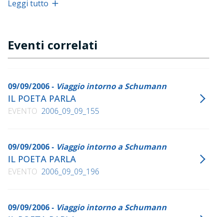
iconografia.
Leggi tutto
All'ingresso si può anche osservare una lapide bilingue
in memoria di James Crichton, l'Ammirabile Critonio, il
consigliere del duca Guglielmo assassinato dall' erede
Eventi correlati
dello stesso, il futuro Vincenzo I° in circostanze poco
chiare.
In questa chiesa si sposò il Claudio Monteverdi. È stata
soppressa nel 1805. Attualmente è accessibile dopo un
09/09/2006 -
Viaggio intorno a Schumann
restauro che è durato dal 2001 al 2006.
IL POETA PARLA
English version not available
EVENTO
2006_09_09_155
09/09/2006 -
Viaggio intorno a Schumann
IL POETA PARLA
EVENTO
2006_09_09_196
09/09/2006 -
Viaggio intorno a Schumann