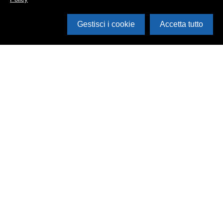
Gestisci i cookie
Accetta tutto
Cerca in archivio
Inventario
Documenti
Foto
Audio
Video
Edizioni
Enti
Persone