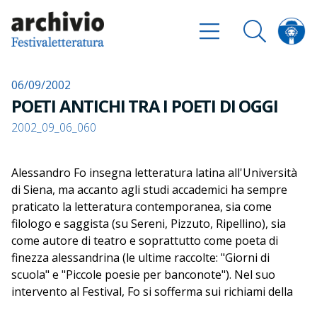
06/09/2002
POETI ANTICHI TRA I POETI DI OGGI
2002_09_06_060
Alessandro Fo insegna letteratura latina all'Università
di Siena, ma accanto agli studi accademici ha sempre
praticato la letteratura contemporanea, sia come
filologo e saggista (su Sereni, Pizzuto, Ripellino), sia
come autore di teatro e soprattutto come poeta di
finezza alessandrina (le ultime raccolte: "Giorni di
scuola" e "Piccole poesie per banconote"). Nel suo
intervento al Festival, Fo si sofferma sui richiami della
poesia antica nella poesia contemporanea. Lo