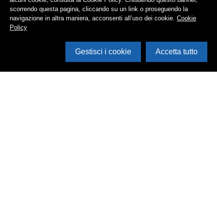
scorrendo questa pagina, cliccando su un link o proseguendo la
navigazione in altra maniera, acconsenti all’uso dei cookie.
Cookie
Policy
Gestisci i cookie
Accetta tutto
Cerca in archivio
Inventario
Documenti
Foto
Audio
Video
Edizioni