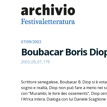
07/09/2003
Boubacar Boris Diop
2003_09_07_179
Scrittore senegalese, Boubacar B. Diop si è votat
sogno e realtà, Diop non può fare a meno nei suo
con "Murambi, le livre des ossements", Diop cerc
l'Africa intera. Dialoga con lui Daniele Scaglion