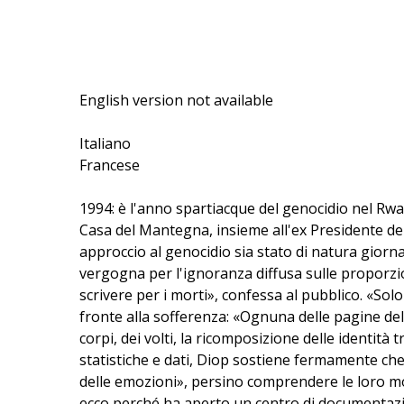
English version not available
Italiano
Francese
1994: è l'anno spartiacque del genocidio nel Rwa
Casa del Mantegna, insieme all'ex Presidente del
approccio al genocidio sia stato di natura giorna
vergogna per l'ignoranza diffusa sulle proporzioni
scrivere per i morti», confessa al pubblico. «So
fronte alla sofferenza: «Ognuna delle pagine del
corpi, dei volti, la ricomposizione delle identità 
statistiche e dati, Diop sostiene fermamente che
delle emozioni», persino comprendere le loro moti
ecco perché ha aperto un centro di documentazio