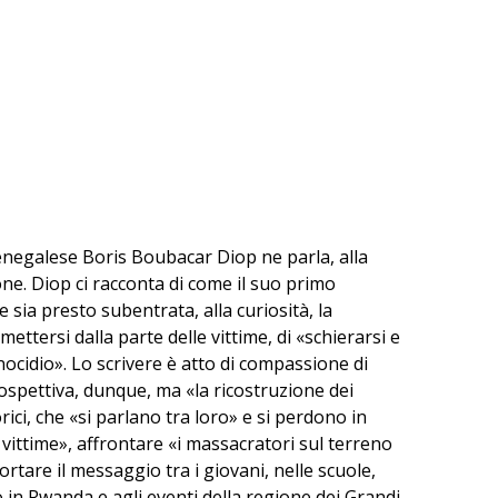
 senegalese Boris Boubacar Diop ne parla, alla
ne. Diop ci racconta di come il suo primo
sia presto subentrata, alla curiosità, la
ettersi dalla parte delle vittime, di «schierarsi e
ocidio». Lo scrivere è atto di compassione di
ospettiva, dunque, ma «la ricostruzione dei
orici, che «si parlano tra loro» e si perdono in
vittime», affrontare «i massacratori sul terreno
rtare il messaggio tra i giovani, nelle scuole,
in Rwanda e agli eventi della regione dei Grandi