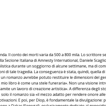
nda. Il conto dei morti varia da 500 a 800 mila. Lo scrittore
la Sezione Italiana di Amnesty International, Daniele Scaglio
listica durante un soggiorno di alcune settimane, ma di come 
 di tale tragedia. La conseguenza è stata, quindi, quella di m
lo un romanzo avrebbe potuto restituire le dimensioni del gen
 mio libro è come una stele funeraria». Non una visione intr
tramite un lavoro di creazione artistica». A differenza degli st
 solo il romanzo sia «il mezzo adatto per rendere onore alle 
vazioni. E poi, per Diop, è fondamentale la divulgazione: po
ne a Dakar (Senegal), esclusivamente dedicato al genocidio 