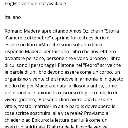
filosofia intesa come pratica d'indagine sulla vita.
English version not available
L'evento 017 ha subito variazioni rispetto a quanto
riportato sul programma. Originariamente era prevista
Italiano
anche la presenza di Gabriella Caramore.
Romano Madera apre citando Amos Oz, che in "Storia
d'amore e di tenebre" esprime forte il desiderio di
essere un libro. «Ma i libri sono soltanto libri»,
risponde Madera: per lui sono i libri che dovrebbero
diventare persone, persone che vivono proprio il libro
di cui sono i personaggi. Platone nel "Fedro" scrive che
le parole di un libro devono essere come un corpo, un
organismo vivente che si muove in armonia: è in questo
modo che per Madera è nata la filosofia antica, come
un'inscindibile unione fra discorso (logico) e modo di
vivere (pratico). Possono i libri avere una funzione
vitale, trasformatrice? In altre parole: dovrebbero le
cose scritte sostituirsi alla vita reale? Proviamo a
chiederlo ad Epicuro: la lettura per lui è come un
esercizio spirituale. D'altronde la filosofia veniva