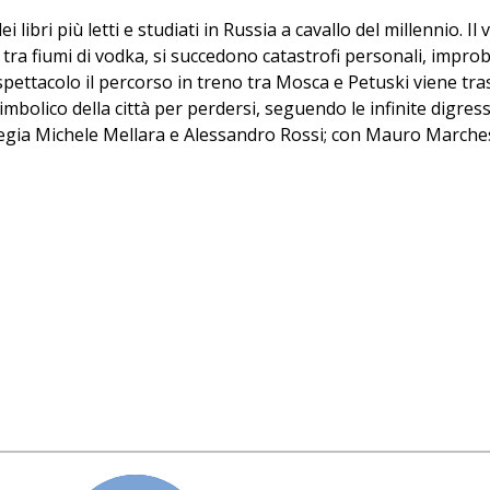
libri più letti e studiati in Russia a cavallo del millennio. Il
, tra fiumi di vodka, si succedono catastrofi personali, impro
spettacolo il percorso in treno tra Mosca e Petuski viene t
simbolico della città per perdersi, seguendo le infinite digr
e regia Michele Mellara e Alessandro Rossi; con Mauro Marches
: Nicola Bagnoli, in collaborazione con Comune di Bologna 
 alla Cultura, Cineteca del Comune di Bologna, Fondazione C
spettacolo, il pullman rientra in via Scarsellini.