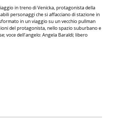
 viaggio in treno di Venicka, protagonista della
babili personaggi che si affacciano di stazione in
rasformato in un viaggio su un vecchio pullman
essioni del protagonista, nello spazio suburbano e
e; voce dell'angelo: Angela Baraldi; libero
- Assessorato alla Cultura e Rapporti con
arisbo.