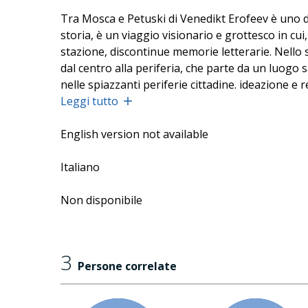
Tra Mosca e Petuski di Venedikt Erofeev è uno dei 
storia, è un viaggio visionario e grottesco in cui
stazione, discontinue memorie letterarie. Nello 
dal centro alla periferia, che parte da un luogo 
nelle spiazzanti periferie cittadine. ideazione 
adattamento: Ermanno Cavazzoni; sonorizzazioni
Leggi tutto
l'Università, Provincia di Bologna - Assessorato
English version not available
Durata del percorso un'ora circa. Al termine dello 
Italiano
Non disponibile
3
Persone correlate