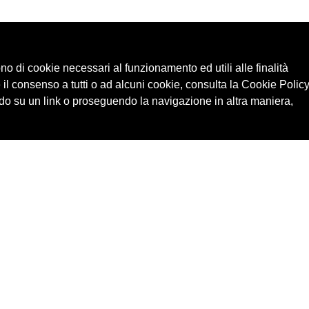
ono di cookie necessari al funzionamento ed utili alle finalità
 il consenso a tutti o ad alcuni cookie, consulta la Cookie Policy
o su un link o proseguendo la navigazione in altra maniera,
Cerca in archivio
Edizioni
Chi
Inventario
Enti
Per
Documenti
Persone
Ne
Foto
Temi
Audio
Rassegne
Video
Luoghi