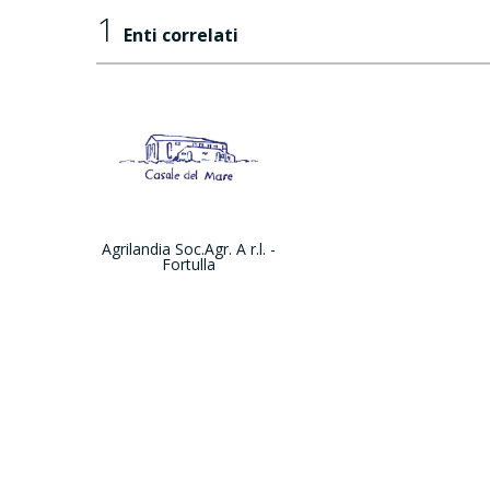
1
Enti correlati
Agrilandia Soc.Agr. A r.l. -
Fortulla