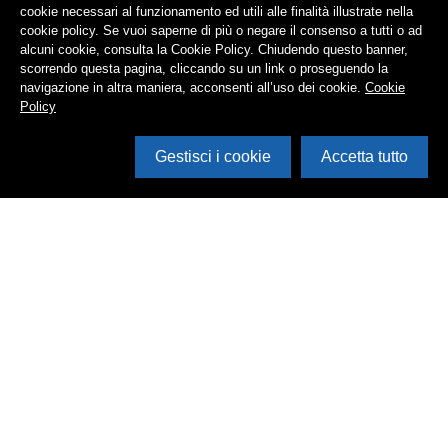
cookie necessari al funzionamento ed utili alle finalità illustrate nella
cookie policy. Se vuoi saperne di più o negare il consenso a tutti o ad
alcuni cookie, consulta la Cookie Policy. Chiudendo questo banner,
scorrendo questa pagina, cliccando su un link o proseguendo la
navigazione in altra maniera, acconsenti all’uso dei cookie.
Cookie
Policy
Gestisci i cookie
Accetta tutto
Cerca in archivio
Inventario
Documenti
Foto
Audio
Video