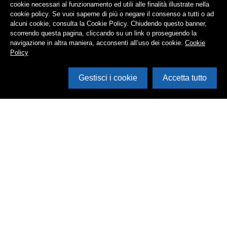
cookie necessari al funzionamento ed utili alle finalità illustrate nella
cookie policy. Se vuoi saperne di più o negare il consenso a tutti o ad
alcuni cookie, consulta la Cookie Policy. Chiudendo questo banner,
scorrendo questa pagina, cliccando su un link o proseguendo la
navigazione in altra maniera, acconsenti all’uso dei cookie.
Cookie
Policy
Gestisci i cookie
Accetta tutto
Cerca in archivio
Inventario
Documenti
Foto
Audio
Video