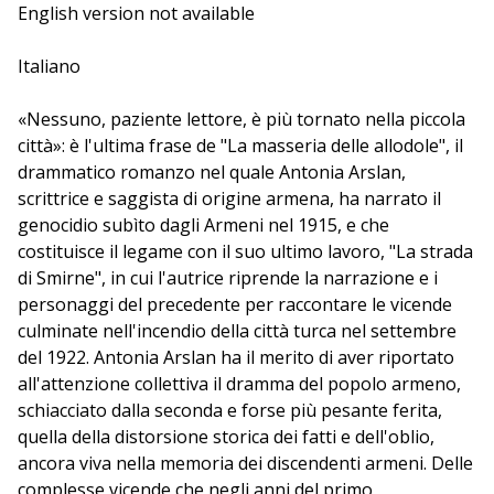
l'apparente raggiungimento della pace. Della sua
English version not available
scrittura, a servizio della memoria di un popolo,
Antonia Arslan parla con Siegmund Ginzberg.
Italiano
«Nessuno, paziente lettore, è più tornato nella piccola
città»: è l'ultima frase de "La masseria delle allodole", il
drammatico romanzo nel quale Antonia Arslan,
scrittrice e saggista di origine armena, ha narrato il
genocidio subìto dagli Armeni nel 1915, e che
costituisce il legame con il suo ultimo lavoro, "La strada
di Smirne", in cui l'autrice riprende la narrazione e i
personaggi del precedente per raccontare le vicende
culminate nell'incendio della città turca nel settembre
del 1922. Antonia Arslan ha il merito di aver riportato
all'attenzione collettiva il dramma del popolo armeno,
schiacciato dalla seconda e forse più pesante ferita,
quella della distorsione storica dei fatti e dell'oblio,
ancora viva nella memoria dei discendenti armeni. Delle
complesse vicende che negli anni del primo