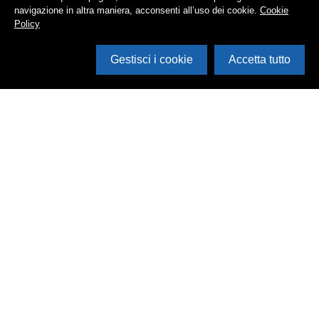
navigazione in altra maniera, acconsenti all’uso dei cookie.
Cookie
Policy
Gestisci i cookie
Accetta tutto
Cerca in archivio
Inventario
Documenti
Foto
Audio
Video
Edizioni
Enti