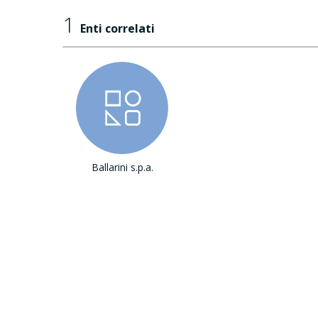
1
Enti correlati
Ballarini s.p.a.