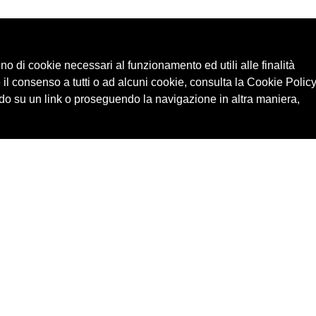
ono di cookie necessari al funzionamento ed utili alle finalità
 il consenso a tutti o ad alcuni cookie, consulta la Cookie Policy
o su un link o proseguendo la navigazione in altra maniera,
Cerca in archivio
Edizioni
Chi
Inventario
Enti
Per
Documenti
Persone
Ne
Foto
Temi
Audio
Rassegne
Video
Luoghi