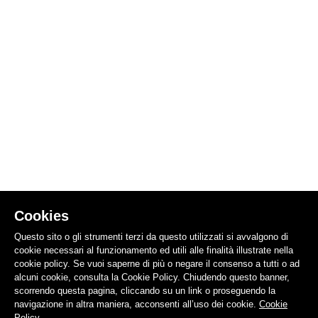
Cookies
Questo sito o gli strumenti terzi da questo utilizzati si avvalgono di
cookie necessari al funzionamento ed utili alle finalità illustrate nella
cookie policy. Se vuoi saperne di più o negare il consenso a tutti o ad
alcuni cookie, consulta la Cookie Policy. Chiudendo questo banner,
scorrendo questa pagina, cliccando su un link o proseguendo la
navigazione in altra maniera, acconsenti all’uso dei cookie.
Cookie
Policy