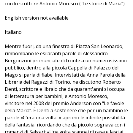
con lo scrittore Antonio Moresco ("Le storie di Maria")
è fatto di testimonianze di vita intrecciate a pagine di
libri. Consigli di lettura proiettati nel futuro, con radici
English version not available
nel passato. Anna Parola della Libreria dei Ragazzi di
Torino li intervista.
Italiano
Mentre fuori, da una finestra di Piazza San Leonardo,
rimbombano le esilaranti parole di Alessandro
Bergonzoni pronunciate di fronte a un numerosissimo
pubblico, dentro alla piccola Cappella di Palazzo del
Mago si parla di fiabe. Intervistati da Anna Parola della
Libreria dei Ragazzi di Torino, ne discutono Roberto
Denti, scrittore e libraio che da quarant'anni si occupa
di letteratura per bambini, e Antonio Moresco,
vincitore nel 2008 del premio Anderson con "Le favole
della Maria". È Denti a sostenere che per un bambino le
parole «C'era una volta...» aprono le infinite possibilità
della fantasia, ricordando che da piccolo sognava con i
romanzi di Salgari: «Una volta scappai di casa e lasciai