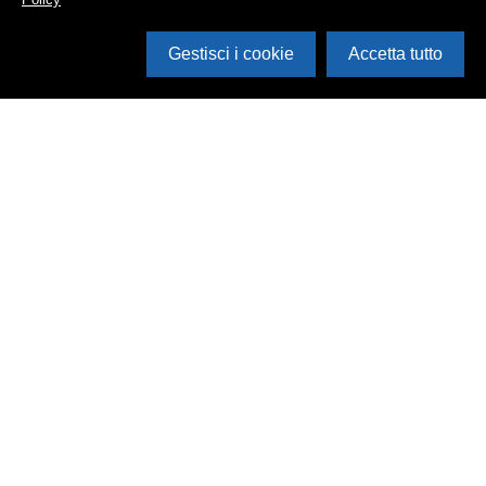
Gestisci i cookie
Accetta tutto
Cerca in archivio
Inventario
Documenti
Foto
Audio
Video
Edizioni
Enti
Persone