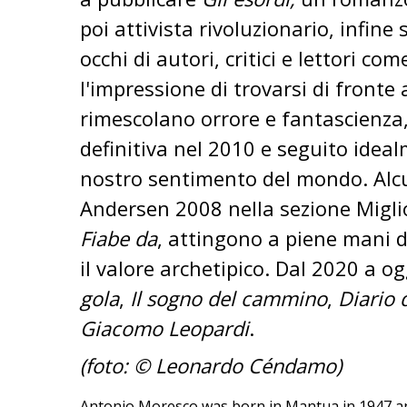
poi attivista rivoluzionario, infine
occhi di autori, critici e lettori c
l'impressione di trovarsi di front
rimescolano orrore e fantascienza,
definitiva nel 2010 e seguito ide
nostro sentimento del mondo. Alcu
Andersen 2008 nella sezione Miglio
Fiabe da
, attingono a piene mani da
il valore archetipico. Dal 2020 a o
gola
,
Il sogno del cammino
,
Diario 
Giacomo Leopardi
.
(foto: © Leonardo Céndamo)
Antonio Moresco was born in Mantua in 1947 and c