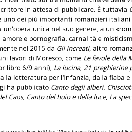
 scrittore in attesa di pubblicare. È tuttavia
ome uno dei più importanti romanzieri italia
e a un'opera unica nel suo genere, a un «ro
 amore e pornografia, carnalità e misticis
almente nel 2015 da
Gli increati
, altro roman
ni lavori di Moresco, come
Le favole della 
r libro 6/9 anni),
La lucina
,
21 preghierine 
lla letteratura per l'infanzia, dalla fiaba e
ggi ha pubblicato
Canto degli alberi
,
Chisciot
del Caos
,
Canto del buio e della luce
,
La spec
urrently lives in Milan. When he was forty-six, he published