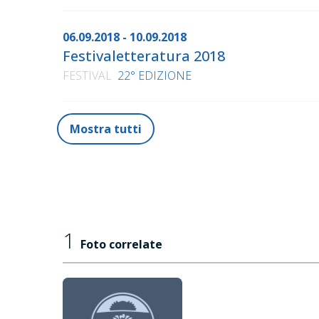
La specie folle
, Feltrinelli, 2024
06.09.2018 - 10.09.2018
Lettera d'amore a Giacomo Leopardi
, Solferino
Festivaletteratura 2018
FESTIVAL
22° EDIZIONE
Mostra tutti
1
Foto correlate