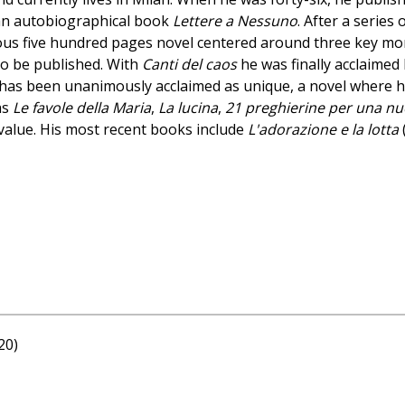
n autobiographical book
Lettere a Nessuno
. After a series
us five hundred pages novel centered around three key momen
 to be published. With
Canti del caos
he was finally acclaimed 
k has been unanimously acclaimed as unique, a novel where ho
as
Le favole della Maria
,
La lucina
,
21 preghierine per una nu
 value. His most recent books include
L'adorazione e la lotta
20)
naudi, 2008)