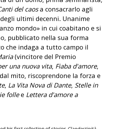
Canti del caos
a consacrarlo agli
ni degli ultimi decenni. Unanime
manzo mondo» in cui coabitano e si
mo, pubblicato nella sua forma
zo che indaga a tutto campo il
Maria
(vincitore del Premio
per una nuova vita
,
Fiaba d'amore
,
 dal mito, riscoprendone la forza e
te
,
La Vita Nova di Dante
,
Stelle in
ie folle
e
Lettera d'amore a
 his first collection of stories
Clandestinità
.