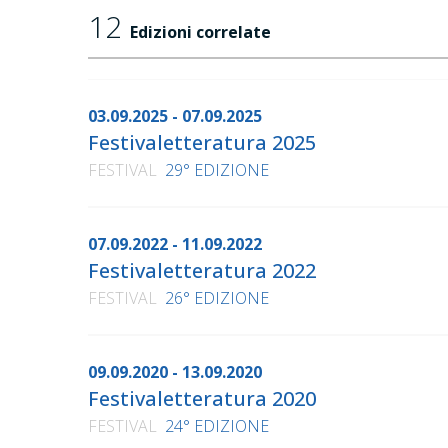
12
Repubblica nomade
, Effigie, 2016
Edizioni correlate
Fiabe da
, disegni di Nicola Samorì, SEM, 2017
Il fronteggiatore. Balzac e l'insurrezione del r
03.09.2025 - 07.09.2025
L'adorazione e la lotta
, Mondadori, 2018
Festivaletteratura 2025
Fiaba bianca
, illustrazioni di Nina Bunjevac, Rizz
FESTIVAL
29° EDIZIONE
Sale grosso
, Nottetempo, 2019
Canto di D'Arco
, SEM, 2019 (Feltrinelli, 2025)
07.09.2022 - 11.09.2022
Canto degli alberi
, Aboca, 2020
Festivaletteratura 2022
Chisciotte
, SEM, 2020
FESTIVAL
26° EDIZIONE
La Vita Nova di Dante
, Il Saggiatore, 2021
Stelle in gola
, SEM, 2021
09.09.2020 - 13.09.2020
Il sogno del cammino. Pensieri per oltrepassare 
Festivaletteratura 2020
Diario del Caos
, Wojtek, 2022
FESTIVAL
24° EDIZIONE
Canto del buio e della luce
, Feltrinelli, 2024