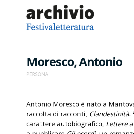
Moresco, Antonio
PERSONA
Antonio Moresco è nato a Mantova 
raccolta di racconti,
Clandestinità
.
carattere autobiografico,
Lettere 
a pubblicare
Gli esordi,
un romanzo 