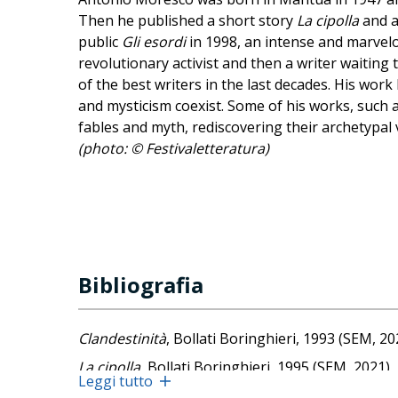
Then he published a short story
La cipolla
and a
public
Gli esordi
in 1998, an intense and marvelo
revolutionary activist and then a writer waiting
of the best writers in the last decades. His wor
and mysticism coexist. Some of his works, such 
fables and myth, rediscovering their archetypal
(photo: © Festivaletteratura)
Bibliografia
Clandestinità
, Bollati Boringhieri, 1993 (SEM, 20
La cipolla
, Bollati Boringhieri, 1995 (SEM, 2021)
Leggi tutto
Lettere a nessuno
, Bollati Boringhieri, 1997 (Ei