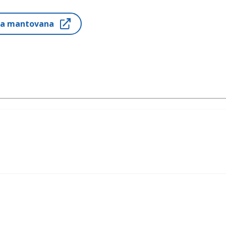
ria mantovana
ha Press, 1999 (Libri Scheiwiller, 2009)
24)
o Moresco e Dario Voltolini, Feltrinelli, 2002
Fanucci, 2005 (SEM, 2021)
Tre Lune, 2005
lla Casa, Einaudi, 2007 (Feltrinelli, 2025)