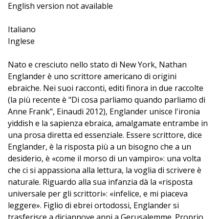
Carver, riuscendo ad aggiungerci il tocco allegorico di
English version not available
Singer. Lo intervista il giornalista Carlo Annese.
Italiano
L'evento 143 ha subito variazioni rispetto a quanto
Inglese
riportato sul programma. Originariamente il suo
svolgimento era previsto presso Piazza Castello.
Nato e cresciuto nello stato di New York, Nathan
Englander è uno scrittore americano di origini
ebraiche. Nei suoi racconti, editi finora in due raccolte
(la più recente è "Di cosa parliamo quando parliamo di
Anne Frank", Einaudi 2012), Englander unisce l'ironia
yiddish e la sapienza ebraica, amalgamate entrambe in
una prosa diretta ed essenziale. Essere scrittore, dice
Englander, è la risposta più a un bisogno che a un
desiderio, è «come il morso di un vampiro»: una volta
che ci si appassiona alla lettura, la voglia di scrivere è
naturale. Riguardo alla sua infanzia dà la «risposta
universale per gli scrittori»: «infelice, e mi piaceva
leggere». Figlio di ebrei ortodossi, Englander si
trasferisce a diciannove anni a Gerusalemme. Proprio