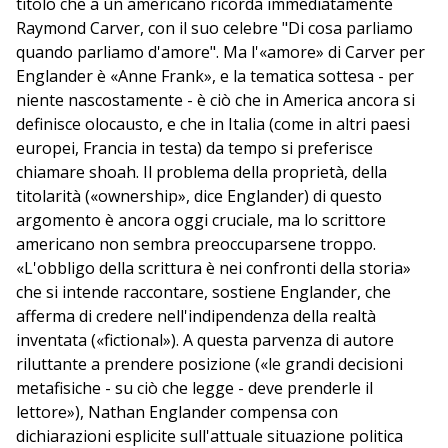
titolo che a un americano ricorda immediatamente
Raymond Carver, con il suo celebre "Di cosa parliamo
quando parliamo d'amore". Ma l'«amore» di Carver per
Englander è «Anne Frank», e la tematica sottesa - per
niente nascostamente - è ciò che in America ancora si
definisce olocausto, e che in Italia (come in altri paesi
europei, Francia in testa) da tempo si preferisce
chiamare shoah. Il problema della proprietà, della
titolarità («ownership», dice Englander) di questo
argomento è ancora oggi cruciale, ma lo scrittore
americano non sembra preoccuparsene troppo.
«L'obbligo della scrittura è nei confronti della storia»
che si intende raccontare, sostiene Englander, che
afferma di credere nell'indipendenza della realtà
inventata («fictional»). A questa parvenza di autore
riluttante a prendere posizione («le grandi decisioni
metafisiche - su ciò che legge - deve prenderle il
lettore»), Nathan Englander compensa con
dichiarazioni esplicite sull'attuale situazione politica