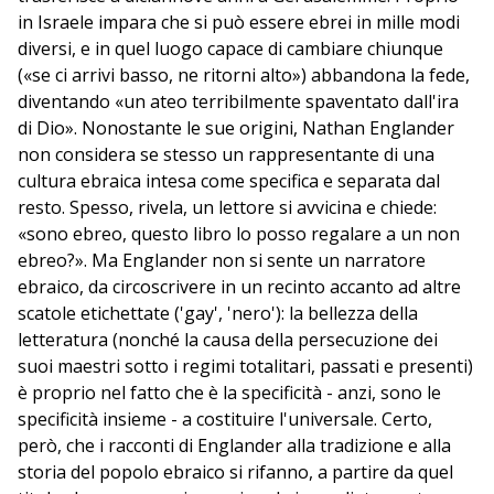
in Israele impara che si può essere ebrei in mille modi
diversi, e in quel luogo capace di cambiare chiunque
(«se ci arrivi basso, ne ritorni alto») abbandona la fede,
diventando «un ateo terribilmente spaventato dall'ira
di Dio». Nonostante le sue origini, Nathan Englander
non considera se stesso un rappresentante di una
cultura ebraica intesa come specifica e separata dal
resto. Spesso, rivela, un lettore si avvicina e chiede:
«sono ebreo, questo libro lo posso regalare a un non
ebreo?». Ma Englander non si sente un narratore
ebraico, da circoscrivere in un recinto accanto ad altre
scatole etichettate ('gay', 'nero'): la bellezza della
letteratura (nonché la causa della persecuzione dei
suoi maestri sotto i regimi totalitari, passati e presenti)
è proprio nel fatto che è la specificità - anzi, sono le
specificità insieme - a costituire l'universale. Certo,
però, che i racconti di Englander alla tradizione e alla
storia del popolo ebraico si rifanno, a partire da quel