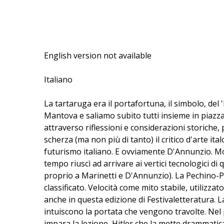
English version not available
Italiano
La tartaruga era il portafortuna, il simbolo, de
Mantova e saliamo subito tutti insieme in piazza
attraverso riflessioni e considerazioni storiche, p
scherza (ma non più di tanto) il critico d'arte ita
futurismo italiano. E ovviamente D'Annunzio. Moto
tempo riuscì ad arrivare ai vertici tecnologici di 
proprio a Marinetti e D'Annunzio). La Pechino-Par
classificato. Velocità come mito stabile, utilizz
anche in questa edizione di Festivaletteratura. L
intuiscono la portata che vengono travolte. Ne
impara la lezione, Hitler che la mette drammatic