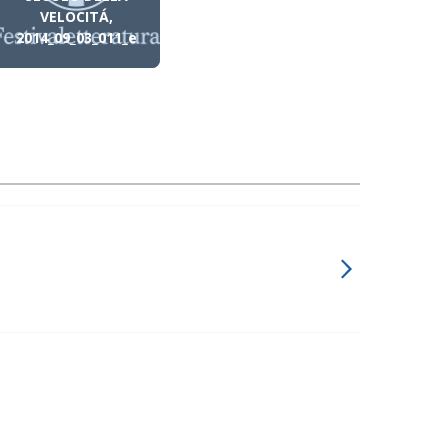
VELOCITÁ,
2014_09_03_011_e