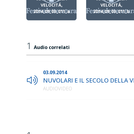
VELOCITÁ,
VELOCITÁ,
2014_09_03_011_a
2014_09_03_011_b
1
Audio correlati
03.09.2014
NUVOLARI E IL SECOLO DELLA VE
AUDIOVIDEO