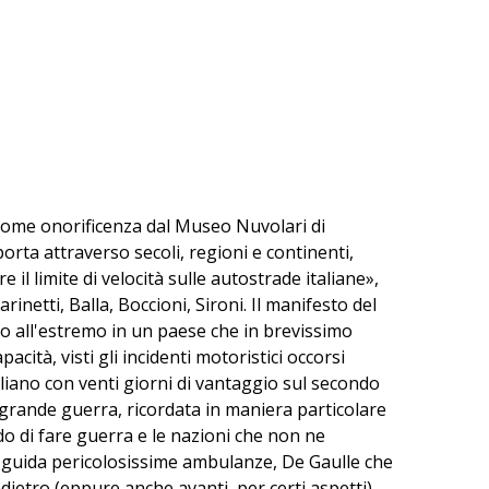
e come onorificenza dal Museo Nuvolari di
rta attraverso secoli, regioni e continenti,
 il limite di velocità sulle autostrade italiane»,
rinetti, Balla, Boccioni, Sironi. Il manifesto del
ato all'estremo in un paese che in brevissimo
cità, visti gli incidenti motoristici occorsi
aliano con venti giorni di vantaggio sul secondo
La grande guerra, ricordata in maniera particolare
odo di fare guerra e le nazioni che non ne
 guida pericolosissime ambulanze, De Gaulle che
ietro (eppure anche avanti, per certi aspetti).