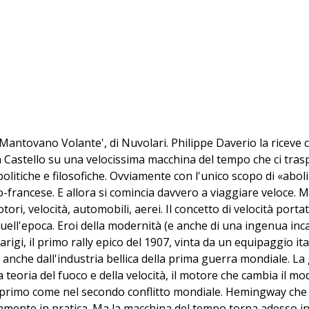
l 'Mantovano Volante', di Nuvolari. Philippe Daverio la ricev
 Castello su una velocissima macchina del tempo che ci traspo
olitiche e filosofiche. Ovviamente con l'unico scopo di «abolire
lo-francese. E allora si comincia davvero a viaggiare veloce. Ma
ri, velocità, automobili, aerei. Il concetto di velocità port
quell'epoca. Eroi della modernità (e anche di una ingenua incapa
igi, il primo rally epico del 1907, vinta da un equipaggio it
ato anche dall'industria bellica della prima guerra mondiale. 
a teoria del fuoco e della velocità, il motore che cambia il m
l primo come nel secondo conflitto mondiale. Hemingway che
amente in pratica. Ma la macchina del tempo torna adesso ind