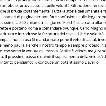
ebbe sopravvissuto a quelle velocità. Gli incidenti ferroviar
à che si brucia costantemente. Tutta la storia dell'umanità è
 i numeri di pagina per non fare confusione sulle leggi romane
cissime, a 500 chilometri al giorno. Perché se si controllano l
rfette e portano Roma a comandare ovunque. Carlo Magno in
rittura e introdusse la ferratura dei cavalli. Libri e velocità
ampa e non la usa (il mandarinato pone il veto di casta), inve
fare meno paura. Perché il nostro tempo è sempre proteso in a
teso verso la venuta del messia. Achille è veloce, ma gira so
Il prossimo passo è quindi il superamento della velocità dell
 intanto pensiamoci», conclude un potentissimo Daverio.