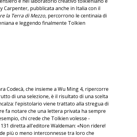
ensiero e nel laboratorio creativo tolkieniano è
y Carpenter, pubblicata anche in Italia con il
re la Terra di Mezzo
, percorrono le centinaia di
olkieniana e leggendo finalmente Tolkien
Chiara Codecà, che insieme a Wu Ming 4, ripercorre
utto di una selezione, è il risultato di una scelta
calza: l'epistolario viene trattato alla stregua di
re fa notare che una lettera privata ha sempre
 esempio, chi crede che Tolkien volesse -
a 131 diretta all'editore Waldeman: «Non ridere!
nde più o meno interconnesse tra loro che