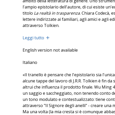
ambito della letteratura di genere. Uno strument
l'ampio epistolario dell'autore, di cui esiste un
titolo
La realtà in trasparenza
. Chiara Codecà, e
lettere indirizzate ai familiari, agli amici e agl
attraverso Tolkien.
Leggi tutto
English version not available
Italiano
«Il tranello è pensare che l'epistolario sia l'un
alcune tappe del lavoro di J.R.R. Tolkien è fin da 
altrui che influenza il prodotto finale. Wu Ming 4,
un saggio e saccheggiato, non tenendo conto del
un tono modulato e contestualizzato: tiene conto 
attraverso "Il Signore degli anelli" - creare una
Ma una volta (la mia cresta si è comunque abba