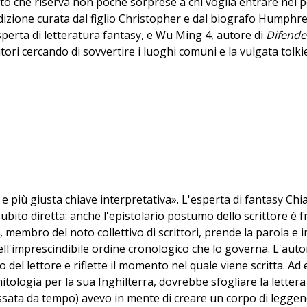
o che riserva non poche sorprese a chi voglia entrare nel p
'edizione curata dal figlio Christopher e dal biografo Humphre
sperta di letteratura fantasy, e Wu Ming 4, autore di
Difende
i editori cercando di sovvertire i luoghi comuni e la vulgata t
ica e più giusta chiave interpretativa». L'esperta di fantasy 
subito diretta: anche l'epistolario postumo dello scrittore è fr
 membro del noto collettivo di scrittori, prende la parola e in
l'imprescindibile ordine cronologico che lo governa. L'auto
del lettore e riflette il momento nel quale viene scritta. Ad
 mitologia per la sua Inghilterra, dovrebbe sfogliare la letter
ssata da tempo) avevo in mente di creare un corpo di legge