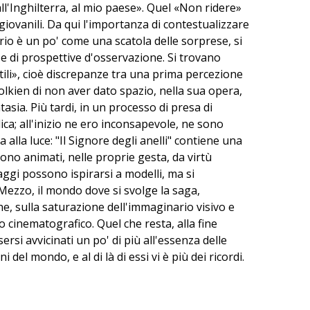
ll'Inghilterra, al mio paese». Quel «Non ridere»
iovanili. Da qui l'importanza di contestualizzare
rio è un po' come una scatola delle sorprese, si
he e di prospettive d'osservazione. Si trovano
tili», cioè discrepanze tra una prima percezione
 Tolkien di non aver dato spazio, nella sua opera,
tasia. Più tardi, in un processo di presa di
lica; all'inizio ne ero inconsapevole, ne sono
lla luce: "Il Signore degli anelli" contiene una
ono animati, nelle proprie gesta, da virtù
naggi possono ispirarsi a modelli, ma si
i Mezzo, il mondo dove si svolge la saga,
he, sulla saturazione dell'immaginario visivo e
o cinematografico. Quel che resta, alla fine
rsi avvicinati un po' di più all'essenza delle
el mondo, e al di là di essi vi è più dei ricordi.