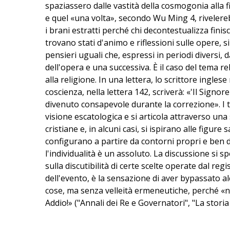
spaziassero dalle vastità della cosmogonia alla f
e quel «una volta», secondo Wu Ming 4, rivelereb
i brani estratti perché chi decontestualizza fini
trovano stati d'animo e riflessioni sulle opere, si
pensieri uguali che, espressi in periodi diversi,
dell'opera e una successiva. È il caso del tema rel
alla religione. In una lettera, lo scrittore ingles
coscienza, nella lettera 142, scriverà: «'Il Signo
divenuto consapevole durante la correzione». I te
visione escatologica e si articola attraverso una
cristiane e, in alcuni casi, si ispirano alle figu
configurano a partire da contorni propri e ben de
l'individualità è un assoluto. La discussione si 
sulla discutibilità di certe scelte operate dal re
dell'evento, è la sensazione di aver bypassato alc
cose, ma senza velleità ermeneutiche, perché «non 
Addio!» ("Annali dei Re e Governatori", "La stori