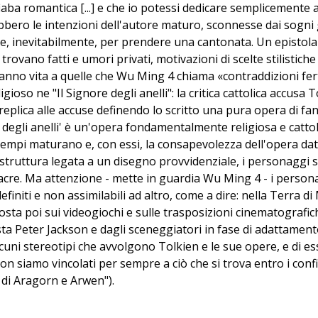
iaba romantica [...] e che io potessi dedicare semplicemente a
bero le intenzioni dell'autore maturo, sconnesse dai sogni g
sce, inevitabilmente, per prendere una cantonata. Un epistola
 trovano fatti e umori privati, motivazioni di scelte stilistic
 danno vita a quelle che Wu Ming 4 chiama «contraddizioni fer
igioso ne "Il Signore degli anelli": la critica cattolica accusa
e replica alle accuse definendo lo scritto una pura opera di fan
re degli anelli' è un'opera fondamentalmente religiosa e catto
mpi maturano e, con essi, la consapevolezza dell'opera data a
 struttura legata a un disegno provvidenziale, i personaggi s
re sacre. Ma attenzione - mette in guardia Wu Ming 4 - i perso
finiti e non assimilabili ad altro, come a dire: nella Terra d
sposta poi sui videogiochi e sulle trasposizioni cinematografic
gista Peter Jackson e dagli sceneggiatori in fase di adattament
uni stereotipi che avvolgono Tolkien e le sue opere, e di esse
siamo vincolati per sempre a ciò che si trova entro i confini d
a di Aragorn e Arwen").