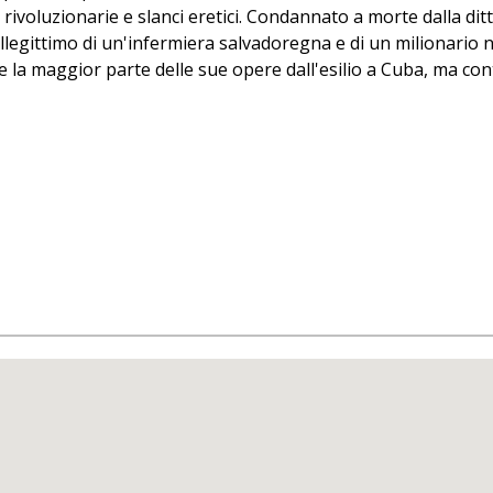
 rivoluzionarie e slanci eretici. Condannato a morte dalla ditt
io illegittimo di un'infermiera salvadoregna e di un milionar
se la maggior parte delle sue opere dall'esilio a Cuba, ma cont
politico-militare del suo paese. Il suo assassinio resta tutt