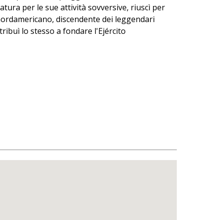
atura per le sue attività sovversive, riuscì per
io nordamericano, discendente dei leggendari
ribuì lo stesso a fondare l'Ejército
ora un mistero.