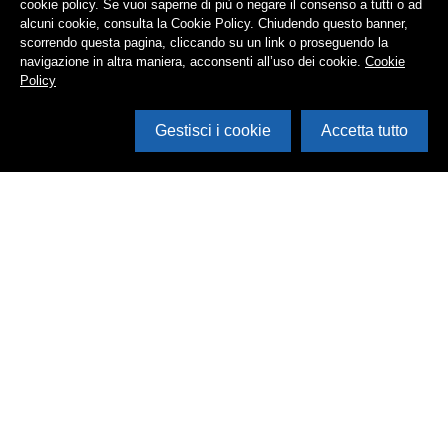
cookie policy. Se vuoi saperne di più o negare il consenso a tutti o ad
alcuni cookie, consulta la Cookie Policy. Chiudendo questo banner,
scorrendo questa pagina, cliccando su un link o proseguendo la
navigazione in altra maniera, acconsenti all’uso dei cookie.
Cookie
Policy
Gestisci i cookie
Accetta tutto
Cerca in archivio
Inventario
Documenti
Foto
Audio
Video