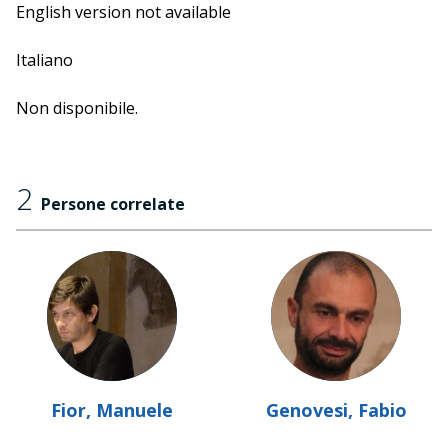
sino ai recenti racconti di "I giorni della merla", dialoga
English version not available
e disegna con lo scrittore Fabio Genovesi ("Chi manda
le onde").
Italiano
Non disponibile.
2
Persone correlate
Fior, Manuele
Genovesi, Fabio